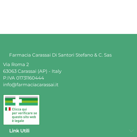
60,00 €
Prezzo base
Prezzo
45,00 €
Farmacia Carassai Di Santori Stefano & C. Sas
Via Roma 2
63063 Carassai (AP) - Italy
P.IVA 01731160444
info@farmaciacarassai.it
Link Utili