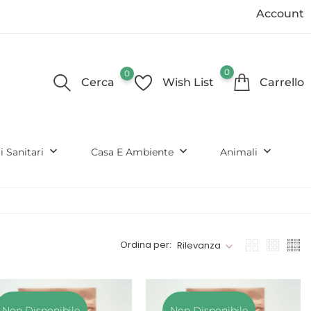
Account
0
0
Cerca
Wish List
Carrello
keyboard_arrow_down
keyboard_arrow_down
keyboard_arrow_down
li Sanitari
Casa E Ambiente
Animali
Ordina per:
Rilevanza
Non Disponibile
Non Disponibile