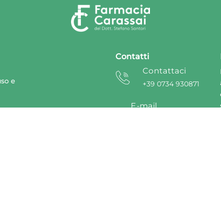
Contatti
Contattaci
uso e
+39 0734 930871
E-mail
nline
info@farmaciacarassai.it
t
Aggiorna le preferenze sui cookie