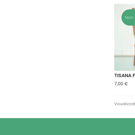
di consulenza
Non 
Scopri di più
TISANA 
Pre
7,00 €
Visualizzati
Spedizione
gratuita