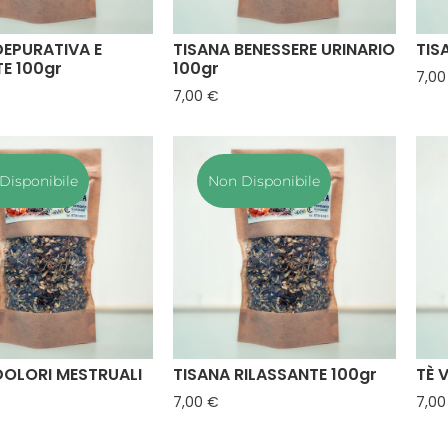
DEPURATIVA E
TISANA BENESSERE URINARIO
TIS
E 100gr
100gr
7,00
zzo
Prezzo
7,00 €
Disponibile
Non Disponibile
DOLORI MESTRUALI
TISANA RILASSANTE 100gr
TÈ 
Prezzo
7,00 €
7,00
zzo