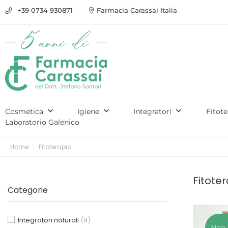
+39 0734 930871
Farmacia Carassai Italia
keyboard_arrow_down
keyboard_arrow_down
keyboard_arrow_down
Cosmetica
Igiene
Integratori
Fitot
Laboratorio Galenico
Quale prodotto
Home
Fitoterapia
scegliere?
Fitote
C'è il nostro servizio
Categorie
di consulenza
Integratori naturali
(9)
Scopri di più
Non 