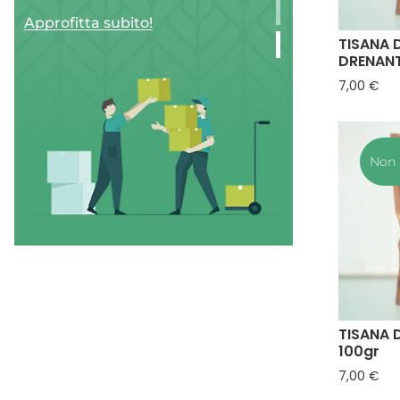
Approfitta subito!
TISANA 
DRENANT
Pre
7,00 €
Non 
Quale prodotto
scegliere?
TISANA 
100gr
Pre
7,00 €
C'è il nostro servizio