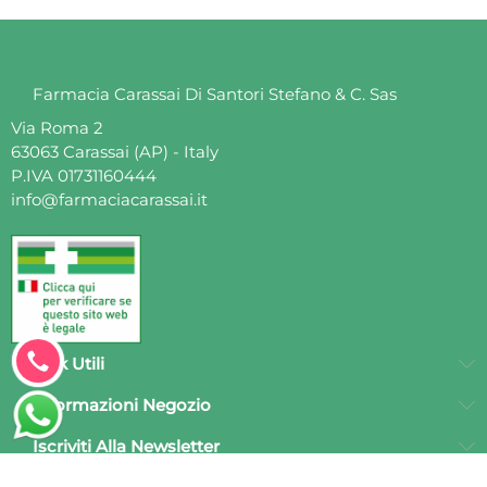
Farmacia Carassai Di Santori Stefano & C. Sas
Via Roma 2
63063 Carassai (AP) - Italy
P.IVA 01731160444
info@farmaciacarassai.it
Clicca
per
Link Utili
chiamarci
Informazioni Negozio
Iscriviti Alla Newsletter
subito