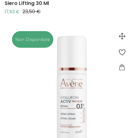
Siero Lifting 30 Ml
23,50 €
Prezzo base
Prezzo
17,63 €
Non Disponibile