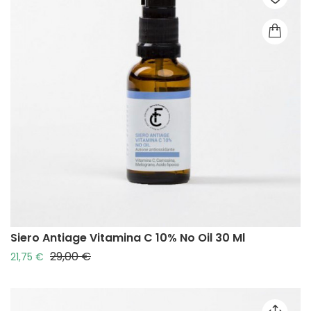
Siero Antiage Vitamina C 10% No Oil 30 Ml
29,00 €
Prezzo base
Prezzo
21,75 €