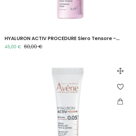
HYALURON ACTIV PROCEDURE Siero Tensore -...
60,00 €
Prezzo base
Prezzo
45,00 €