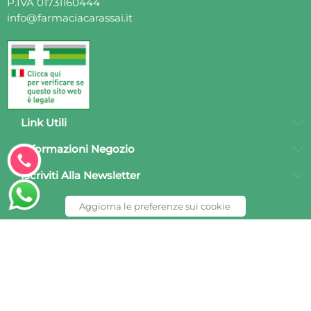
P.IVA 01731160444
info@farmaciacarassai.it
Link Utili
Clicca
Informazioni Negozio
per
Iscriviti Alla Newsletter
chiamarci
Aggiorna le preferenze sui cookie
subito
© Farmacia Carassai - E-commerce realizzato da
Nucleo
Web