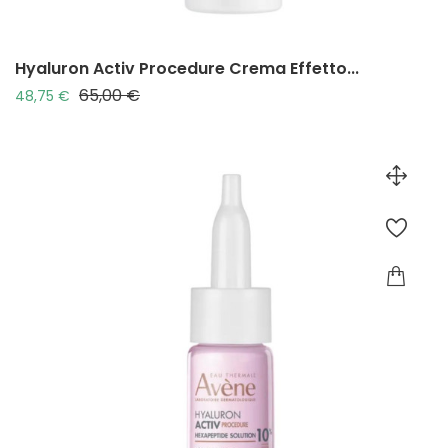
Hyaluron Activ Procedure Crema Effetto...
65,00 €
Prezzo base
Prezzo
48,75 €