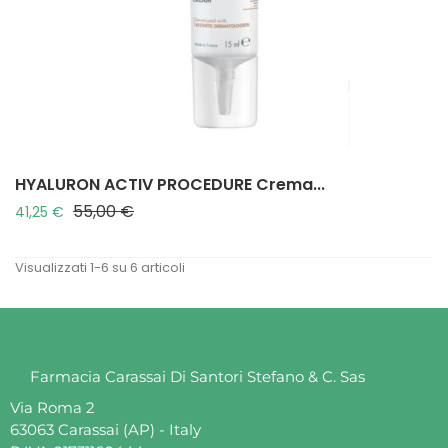
HYALURON ACTIV PROCEDURE Crema...
55,00 €
Prezzo base
Prezzo
41,25 €
Visualizzati 1-6 su 6 articoli
Farmacia Carassai Di Santori Stefano & C. Sas
Via Roma 2
63063 Carassai (AP) - Italy