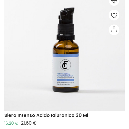
Siero Intenso Acido Ialuronico 30 Ml
21,60 €
Prezzo base
Prezzo
16,20 €