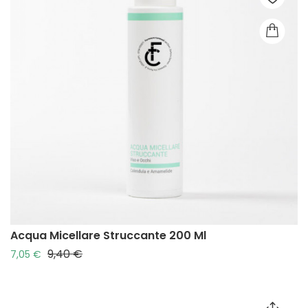
Acqua Micellare Struccante 200 Ml
9,40 €
Prezzo base
Prezzo
7,05 €