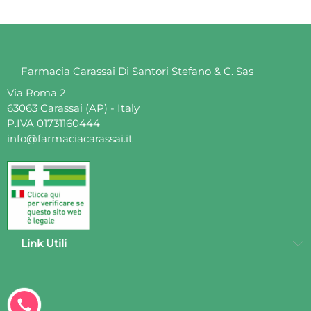
Farmacia Carassai Di Santori Stefano & C. Sas
Via Roma 2
63063 Carassai (AP) - Italy
P.IVA 01731160444
info@farmaciacarassai.it
Link Utili
Clicca
per