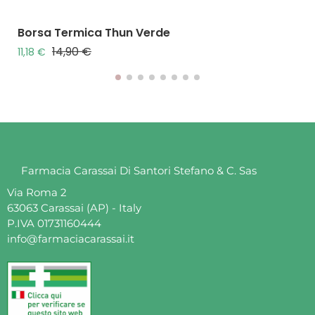
Borsa Termica Thun Verde
14,90 €
Prezzo base
Prezzo
11,18 €
Farmacia Carassai Di Santori Stefano & C. Sas
Via Roma 2
63063 Carassai (AP) - Italy
P.IVA 01731160444
info@farmaciacarassai.it