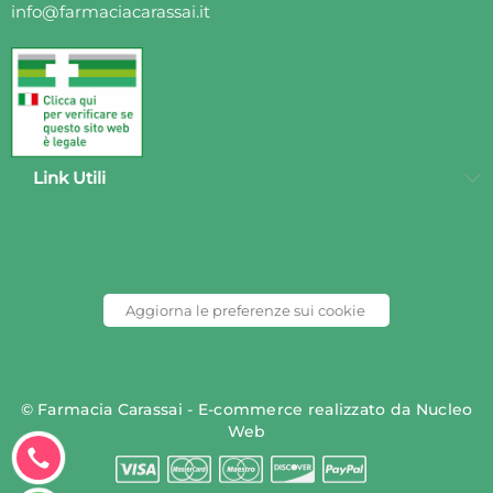
info@farmaciacarassai.it
Link Utili
Aggiorna le preferenze sui cookie
© Farmacia Carassai - E-commerce realizzato da
Nucleo
Clicca
Web
per