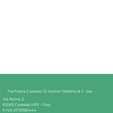
Black 2 Suede/ecoflex Nero
Prezzo
92,00 €
Farmacia Carassai Di Santori Stefano & C. Sas
Via Roma 2
63063 Carassai (AP) - Italy
P.IVA 01731160444