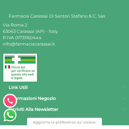
Farmacia Carassai Di Santori Stefano & C. Sas
Via Roma 2
63063 Carassai (AP) - Italy
P.IVA 01731160444
info@farmaciacarassai.it
Link Utili
Clicca
Informazioni Negozio
per
Iscriviti Alla Newsletter
chiamarci
Aggiorna le preferenze sui cookie
subito