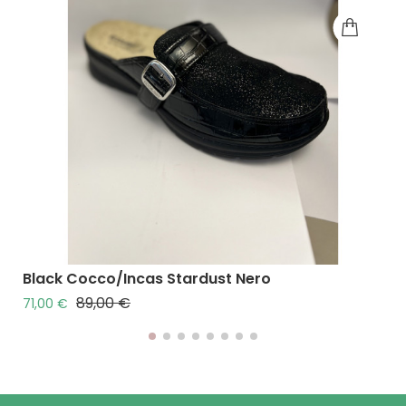
Black Cocco/incas Stardust Nero
89,00 €
Prezzo base
Prezzo
71,00 €